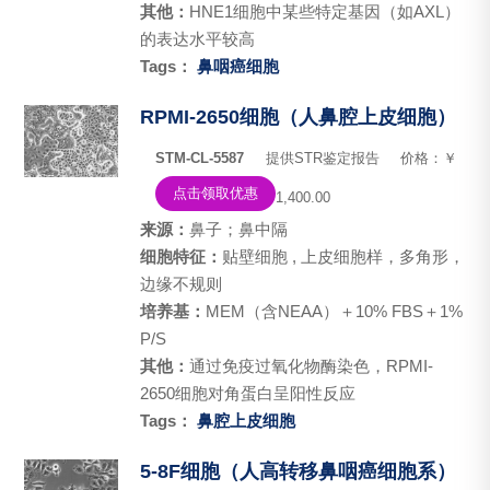
其他：
HNE1细胞中某些特定基因（如AXL）
的表达水平较高
Tags：
鼻咽癌细胞
RPMI-2650细胞（人鼻腔上皮细胞）
STM-CL-5587
提供STR鉴定报告
价格：￥
点击领取优惠
1,400.00
来源：
鼻子；鼻中隔
细胞特征：
贴壁细胞 , 上皮细胞样，多角形，
边缘不规则
培养基：
MEM（含NEAA）＋10% FBS＋1%
P/S
其他：
通过免疫过氧化物酶染色，RPMI-
2650细胞对角蛋白呈阳性反应
Tags：
鼻腔上皮细胞
5-8F细胞（人高转移鼻咽癌细胞系）