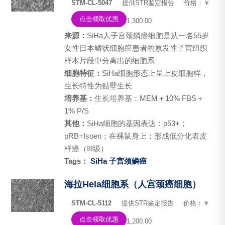
STM-CL-5047
提供STR鉴定报告
价格：￥
点击领取优惠
1,300.00
来源：
SiHa人子宫颈鳞癌细胞是从一名55岁
女性日本鳞状细胞癌患者的原发性子宫组织
样本片段中分离出的细胞系
细胞特征：
SiHa细胞形态上呈上皮细胞样，
生长特性为贴壁生长
培养基：
生长培养基：MEM＋10% FBS＋
1% P/S
其他：
SiHa细胞的基因表达：p53+；
pRB+Isoen；在裸鼠身上；形成低分化表皮
样癌（III级）
Tags：
SiHa
子宫颈鳞癌
海拉Hela细胞系（人宫颈癌细胞）
STM-CL-5112
提供STR鉴定报告
价格：￥
点击领取优惠
1,200.00