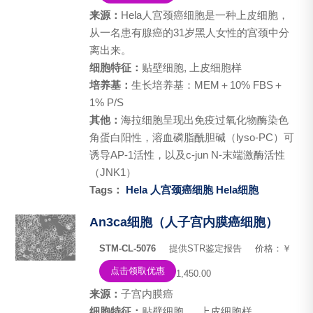
来源：
Hela人宫颈癌细胞是一种上皮细胞，
从一名患有腺癌的31岁黑人女性的宫颈中分
离出来。
细胞特征：
贴壁细胞, 上皮细胞样
培养基：
生长培养基：MEM＋10% FBS＋
1% P/S
其他：
海拉细胞呈现出免疫过氧化物酶染色
角蛋白阳性，溶血磷脂酰胆碱（lyso-PC）可
诱导AP-1活性，以及c-jun N-末端激酶活性
（JNK1）
Tags：
Hela 人宫颈癌细胞
Hela细胞
An3ca细胞（人子宫内膜癌细胞）
STM-CL-5076
提供STR鉴定报告
价格：￥
点击领取优惠
1,450.00
来源：
子宫内膜癌
细胞特征：
贴壁细胞 ， 上皮细胞样