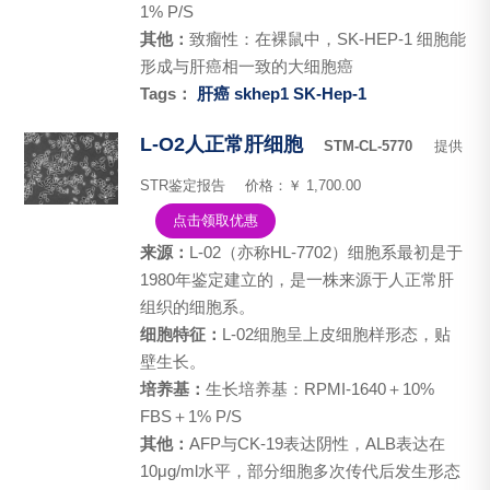
1% P/S
其他：
致瘤性：在裸鼠中，SK-HEP-1 细胞能
形成与肝癌相一致的大细胞癌
Tags：
肝癌
skhep1
SK-Hep-1
L-O2人正常肝细胞
STM-CL-5770
提供
STR鉴定报告
价格：￥ 1,700.00
点击领取优惠
来源：
L-02（亦称HL-7702）细胞系最初是于
1980年鉴定建立的，是一株来源于人正常肝
组织的细胞系。
细胞特征：
L-02细胞呈上皮细胞样形态，贴
壁生长。
培养基：
生长培养基：RPMI-1640＋10%
FBS＋1% P/S
其他：
AFP与CK-19表达阴性，ALB表达在
10μg/ml水平，部分细胞多次传代后发生形态