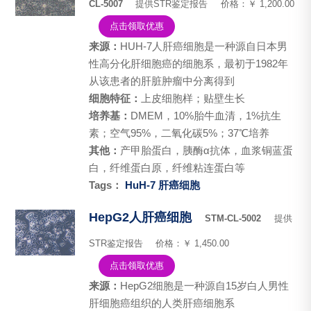
CL-5007
提供STR鉴定报告
价格：￥ 1,200.00
点击领取优惠
来源：
HUH-7人肝癌细胞是一种源自日本男
性高分化肝细胞癌的细胞系，最初于1982年
从该患者的肝脏肿瘤中分离得到
细胞特征：
​上皮细胞样；贴壁生长
培养基：
DMEM，10%胎牛血清，1%抗生
素；空气95%，二氧化碳5%；37℃培养
其他：
产甲胎蛋白，胰酶α抗体，血浆铜蓝蛋
白，纤维蛋白原，纤维粘连蛋白等
Tags：
HuH-7
肝癌细胞
HepG2人肝癌细胞
STM-CL-5002
提供
STR鉴定报告
价格：￥ 1,450.00
点击领取优惠
来源：
HepG2细胞是一种源自15岁白人男性
肝细胞癌组织的人类肝癌细胞系