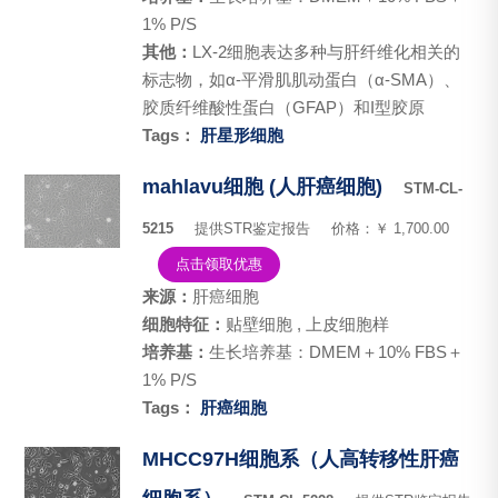
1% P/S
其他：
LX-2细胞表达多种与肝纤维化相关的
标志物，如α-平滑肌肌动蛋白（α-SMA）、
胶质纤维酸性蛋白（GFAP）和I型胶原
Tags：
肝星形细胞
mahlavu细胞 (人肝癌细胞)
STM-CL-
5215
提供STR鉴定报告
价格：￥ 1,700.00
点击领取优惠
来源：
肝癌细胞
细胞特征：
贴壁细胞 , 上皮细胞样
培养基：
生长培养基：DMEM＋10% FBS＋
1% P/S
Tags：
肝癌细胞
MHCC97H细胞系（人高转移性肝癌