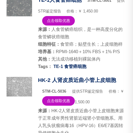
TE-1人食管癌细胞
STM-CL-5001
提供
STR鉴定报告
价格：￥ 1,450.00
点击领取优惠
来源：
人食管鳞癌组织，是一种高度分化的
食管鳞状癌细胞
细胞特征：
食管癌；贴壁生长；上皮细胞样
培养基：
RPMI-1640＋10% FBS＋1% P/S
其他：
无法成功移植到裸鼠体内
Tags：
TE-1
食管癌细胞
HK-2 人肾皮质近曲小管上皮细胞
STM-CL-5036
提供STR鉴定报告
价格：￥
点击领取优惠
1,500.00
来源：
HK-2人肾皮质近曲小管上皮细胞来源
于正常成年男性肾脏近端肾小管细胞系。用
人乳头状瘤病毒16（HPV-16）E6/E7基因转
导使细胞永生化。