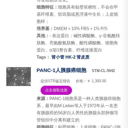
细胞特征：
细胞具有贴壁依赖性，不会在甲
基纤维素、软琼脂或悬浮液中生长；上皮细
胞样；
培养基：
DMEM＋10% FBS＋1% P/S
其他：
- 表达蛋白：碱性磷酸酶、γ-谷氨酰转
肽酶、亮氨酸氨肽酶、酸性磷酸酶、细胞角
蛋白、α3β1整合素、纤维连接蛋白
Tags：
肾小管
HK-2
肾皮质
PANC-1人胰腺癌细胞
STM-CL-5042
提供STR鉴定报告
价格：￥ 1,300.00
点击领取优惠
来源：
PANC-1细胞系是一种人类胰腺癌细胞
系，最早由M.Lieber等人于1972年从一名患
有胰腺癌的56岁白人男性的胰腺头部肿瘤导
管组织中分离和建立的
细胞特征：
贴壁细胞；上皮细胞；PANC-1细