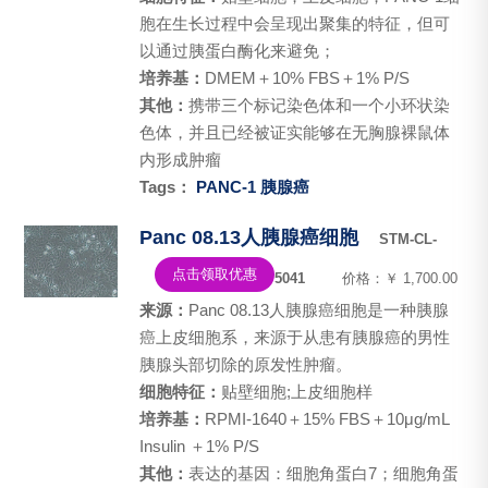
胞在生长过程中会呈现出聚集的特征，但可
以通过胰蛋白酶化来避免；
培养基：
DMEM＋10% FBS＋1% P/S
其他：
携带三个标记染色体和一个小环状染
色体，并且已经被证实能够在无胸腺裸鼠体
内形成肿瘤
Tags：
PANC-1
胰腺癌
Panc 08.13人胰腺癌细胞
STM-CL-
点击领取优惠
5041
价格：￥ 1,700.00
来源：
Panc 08.13人胰腺癌细胞是一种胰腺
癌上皮细胞系，来源于从患有胰腺癌的男性
胰腺头部切除的原发性肿瘤。
细胞特征：
贴壁细胞;上皮细胞样
培养基：
RPMI-1640＋15% FBS＋10μg/mL
Insulin ＋1% P/S
其他：
表达的基因：细胞角蛋白7；细胞角蛋