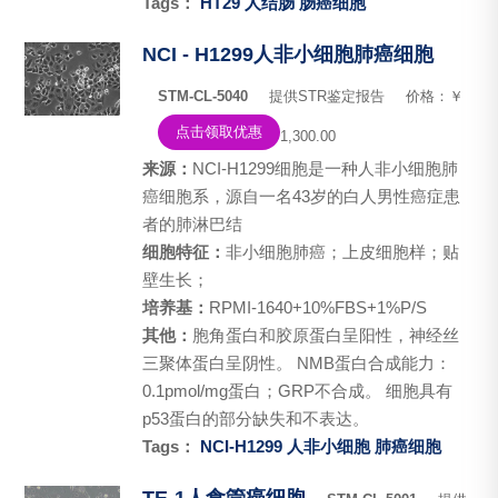
Tags：
HT29
人结肠
肠癌细胞
NCI - H1299人非小细胞肺癌细胞
STM-CL-5040
提供STR鉴定报告
价格：￥
点击领取优惠
1,300.00
来源：
NCI-H1299细胞是一种人非小细胞肺
癌细胞系，源自一名43岁的白人男性癌症患
者的肺淋巴结
细胞特征：
非小细胞肺癌；上皮细胞样；贴
壁生长；
培养基：
RPMI-1640+10%FBS+1%P/S
其他：
胞角蛋白和胶原蛋白呈阳性，神经丝
三聚体蛋白呈阴性。 NMB蛋白合成能力：
0.1pmol/mg蛋白；GRP不合成。 细胞具有
p53蛋白的部分缺失和不表达。
Tags：
NCI-H1299
人非小细胞
肺癌细胞