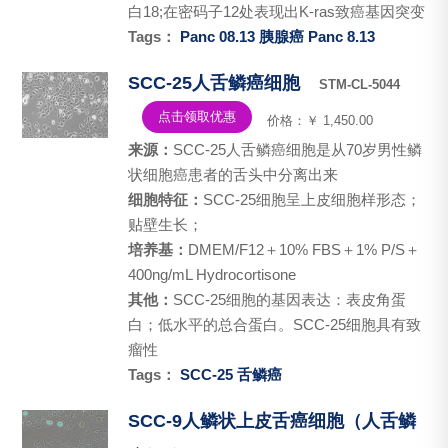
白18;在密码子12处表现出K-ras致癌基因突变
Tags：
Panc 08.13
胰腺癌
Panc 8.13
SCC-25人舌鳞癌细胞
STM-CL-5044
点击领取优惠
价格：￥ 1,450.00
来源：
SCC-25人舌鳞癌细胞是从70岁男性鳞
状细胞癌患者的舌头中分离出来
细胞特征：
SCC-25细胞呈上皮细胞样形态；
贴壁生长；
培养基：
DMEM/F12＋10% FBS＋1% P/S＋
400ng/mL Hydrocortisone
其他：
SCC-25细胞的基因表达：表皮角蛋
白；低水平的总合蛋白。SCC-25细胞具有致
瘤性
Tags：
SCC-25
舌鳞癌
SCC-9人鳞状上皮舌癌细胞（人舌鳞