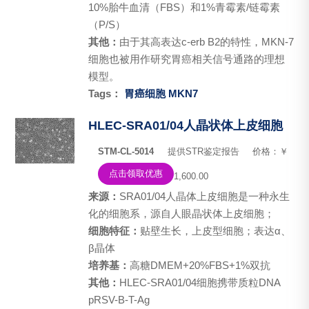
10%胎牛血清（FBS）和1%青霉素/链霉素
（P/S）
其他：
由于其高表达c-erb B2的特性，MKN-7
细胞也被用作研究胃癌相关信号通路的理想
模型。
Tags：
胃癌细胞
MKN7
HLEC-SRA01/04人晶状体上皮细胞
STM-CL-5014
提供STR鉴定报告
价格：￥
点击领取优惠
1,600.00
来源：
SRA01/04人晶体上皮细胞是一种永生
化的细胞系，源自人眼晶状体上皮细胞；
细胞特征：
贴壁生长，上皮型细胞；表达α、
β晶体
培养基：
高糖DMEM+20%FBS+1%双抗
其他：
HLEC-SRA01/04细胞携带质粒DNA
pRSV-B-T-Ag