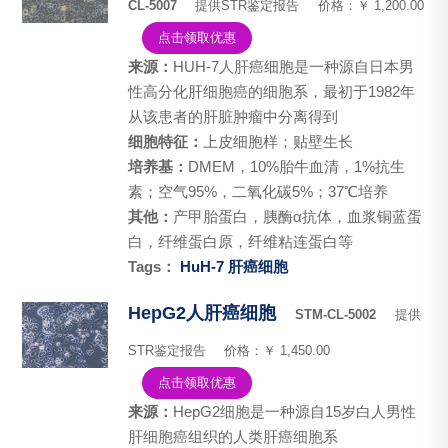
CL-5007
提供STR鉴定报告
价格：￥ 1,200.00
点击领取优惠
来源：
HUH-7人肝癌细胞是一种源自日本男
性高分化肝细胞癌的细胞系，最初于1982年
从该患者的肝脏肿瘤中分离得到
细胞特征：
​上皮细胞样；贴壁生长
培养基：
DMEM，10%胎牛血清，1%抗生
素；空气95%，二氧化碳5%；37℃培养
其他：
产甲胎蛋白，胰酶α抗体，血浆铜蓝蛋
白，纤维蛋白原，纤维粘连蛋白等
Tags：
HuH-7
肝癌细胞
HepG2人肝癌细胞
STM-CL-5002
提供
STR鉴定报告
价格：￥ 1,450.00
点击领取优惠
来源：
HepG2细胞是一种源自15岁白人男性
肝细胞癌组织的人类肝癌细胞系