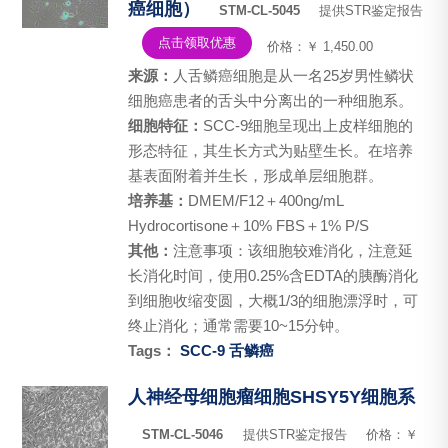
癌细胞）
STM-CL-5045
提供STR鉴定报告
点击领取优惠
价格：￥ 1,450.00
来源：
人舌鳞癌细胞是从一名25岁男性鳞状
细胞癌患者的舌头中分离出的一种细胞系。
细胞特征：
SCC-9细胞呈现出上皮样细胞的
形态特征，其生长方式为贴壁生长。在培养
基表面附着并生长，形成单层细胞群。
培养基：
DMEM/F12＋400ng/mL
Hydrocortisone＋10% FBS＋1% P/S
其他：
注意事项：该细胞较难消化，注意延
长消化时间，使用0.25%含EDTA的胰酶消化
到细胞收缩变圆，大概1/3的细胞漂浮时，可
终止消化；通常需要10~15分钟。
Tags：
SCC-9
舌鳞癌
人神经母细胞瘤细胞SHSY5Y细胞系
STM-CL-5046
提供STR鉴定报告
价格：￥