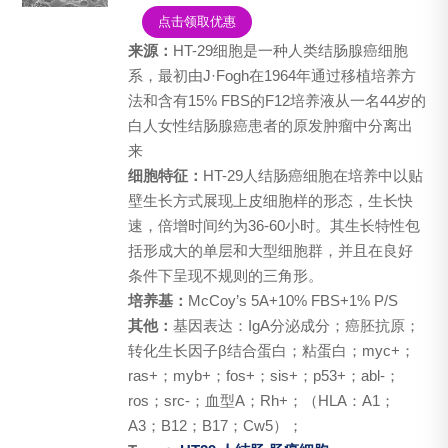
点击领取优惠
来源：
HT-29细胞是一种人类结肠腺癌细胞
系，最初由J·Fogh在1964年通过移植培养方
法和含有15% FBS的F12培养液从一名44岁的
白人女性结肠腺癌患者的原发肿瘤中分离出
来
细胞特征：
HT-29人结肠癌细胞在培养中以贴
壁生长方式展现上皮细胞样的形态，生长快
速，倍增时间约为36-60小时。其生长特性包
括形成大的单层和大型细胞群，并且在良好
条件下呈现不规则的三角形。
培养基：
McCoy’s 5A+10% FBS+1% P/S
其他：
基因表达：IgA分泌成分；癌胚抗原；
转化生长因子β结合蛋白；粘蛋白；myc+；
ras+；myb+；fos+；sis+；p53+；abl-；
ros；src-；血型A；Rh+；（HLA：A1；
A3；B12；B17；Cw5）；