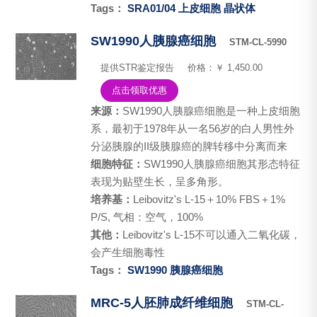
Tags：
SRA01/04
上皮细胞
晶状体
SW1990人胰腺癌细胞
STM-CL-5990
提供STR鉴定报告
价格：￥ 1,450.00
点击领取优惠
来源：
SW1990人胰腺癌细胞是一种上皮细胞
系，最初于1978年从一名56岁的白人男性外
分泌胰腺的II级胰腺癌的脾转移中分离而来
细胞特征：
SW1990人胰腺癌细胞其形态特征
表现为贴壁生长，呈多角形。
培养基：
Leibovitz's L-15＋10% FBS＋1%
P/S, 气相：空气，100%
其他：
Leibovitz's L-15不可以通入二氧化碳，
会产生细胞毒性
Tags：
SW1990
胰腺癌细胞
MRC-5人胚肺成纤维细胞
STM-CL-