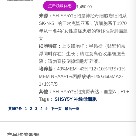
点击领取优惠
1,450.00
来源：
SH-SY5Y细胞是神经母细胞瘤细胞系
SK-N-SH的三次克隆亚系，该细胞系于1970
年从一名4岁女性癌症患者的转移性骨肿瘤建
立
细胞特征：
上皮细胞样；半贴壁（贴壁和悬
浮同时存在）生长；请注意离心收集细胞悬
液；请勿直接倒掉细胞培养液。
培养基：
43%MEM+43%F12+10%FBS+1%
MEM NEAA+1%丙酮酸钠+1% GlutaMAX-
1+1%P/S
其他：
SH-SY5Y细胞抗原表达：血型A；Rh+​
Tags：
SHSY5Y
神经母细胞
共597条
1
2
3
4
5
下一页
最后一页
产品培养教程