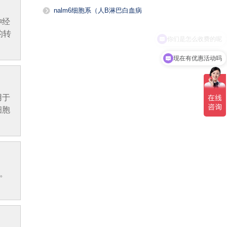
nalm6细胞系（人B淋巴白血病
神经
细胞系）
的转
现在有优惠活动吗
用于
细胞
统。