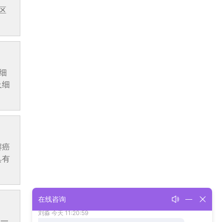
区
3细
及细
解癌
具有
在线咨询
是一