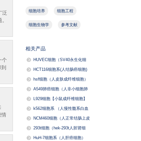
细胞培养
细胞工程
广泛
题。
细胞生物学
参考文献
相关产品
一个
HUVEC细胞（SV40永生化细
得到
胞，人脐静脉血管内皮细胞）
HCT116细胞系(人结肠癌细胞)
hsf细胞（人皮肤成纤维细胞）
SV40永生化
A549肺癌细胞（人非小细胞肺
癌细胞）
L929细胞【小鼠成纤维细胞】
来
k562细胞系 （人慢性髓系白血
般情
病细胞）
NCM460细胞（人正常结肠上皮
细胞）
293t细胞（hek-293t人胚肾细
胞）
HuH-7细胞系（人肝癌细胞）