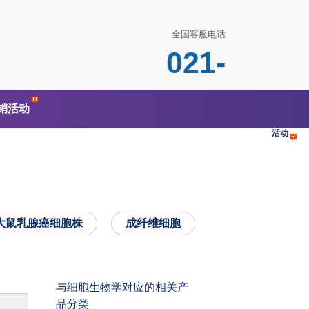
全国客服电话
021-
52237832
Home
细
销活动
胞系
原代
细胞
促销
活动
大鼠乳腺癌细胞株
成纤维细胞
与细胞生物学对应的相关产
品分类