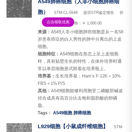
A549肺癌细胞（人非小细胞肺癌细
胞）
STM-CL-5549
提供STR鉴定报告
价
点击领取优惠
格：￥ 1,000.00
来源：
A549人非小细胞肺癌细胞是从一名58
岁患有癌症的白人男性的肺中分离出的上皮
细胞。
细胞特征：
A549细胞在形态上呈上皮细胞
样，具有贴壁生长的特性，在体外培养时通
常以单层细胞形式附着在培养瓶上。
培养基：
生长培养基：Ham's F-12K＋10%
FBS＋1% P/S
其他：
A549细胞能够利用胞苷二磷酸胆碱途
径合成具有高百分比去饱和脂肪酸的卵磷
脂。
Tags：
A549细胞
肺癌细胞
L929细胞【小鼠成纤维细胞】
STM-