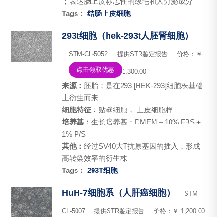
；表达肠上皮标志性的绒毛和人分泌成分
Tags：
结肠上皮细胞
293t细胞（hek-293t人胚肾细胞）
STM-CL-5052
提供STR鉴定报告
价格：￥
点击领取优惠
1,300.00
来源：
胚胎；是在293 [HEK-293]细胞株基础
上衍生而来
细胞特征：
贴壁细胞， 上皮细胞样
培养基：
生长培养基：DMEM＋10% FBS＋
1% P/S
其他：
经过SV40大T抗原基因的插入，形成
高转染效率的衍生株
Tags：
293T细胞
HuH-7细胞系（人肝癌细胞）
STM-
CL-5007
提供STR鉴定报告
价格：￥ 1,200.00