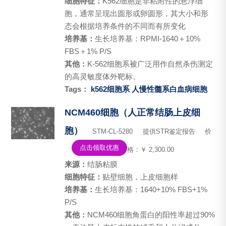
细胞特征：
K562细胞是非粘附性的悬浮细
胞，通常呈现出圆形或卵圆形，其大小和形
态会根据培养条件的不同而有所变化
培养基：
生长培养基：RPMI-1640＋10%
FBS＋1% P/S
其他：
K-562细胞系被广泛用作自然杀伤测定
的高灵敏度体外靶标。
Tags：
k562细胞系
人慢性髓系白血病细胞
NCM460细胞（人正常结肠上皮细
胞）
STM-CL-5280
提供STR鉴定报告
价
点击领取优惠
格：￥ 2,300.00
来源：
结肠粘膜
细胞特征：
贴壁细胞，上皮细胞样
培养基：
生长培养基：1640+10% FBS+1%
P/S
其他：
NCM460细胞角蛋白的阳性率超过90%