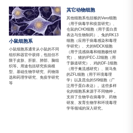
其它动物细胞
其他细胞系包括猴的Vero细胞
（用于病毒学和疫苗研究）、
仓鼠的CHO细胞（用于蛋白质
表达与生物制药）、兔的RK13
细胞（应用于病毒感染和毒理
小鼠细胞系
学研究）、犬的MDCK细胞
小鼠细胞系通常从小鼠的不同
（用于流感病毒和细胞极性研
组织和器官中获得，包括但不
究）、猪的IPEC-J2细胞（用
限于皮肤、肝脏、肺部、脑组
于肠道研究）、鸡的DF-1细胞
织等。用途包括研究疾病模
（用于禽流感研究）、斑马鱼
型、基础生物学研究、药物筛
的ZFL细胞（用于环境毒理
选和药理学研究、免疫学研究
学）以及昆虫的Sf9细胞（广
等
泛用于蛋白表达）。这些多样
化的细胞系来源于不同物种，
支持了生物学在病毒学、药物
研发、发育生物学和环境毒理
学等领域的深入研究。