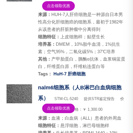
点击领取优惠
来源：
HUH-7人肝癌细胞是一种源自日本男
性高分化肝细胞癌的细胞系，最初于1982年
从该患者的肝脏肿瘤中分离得到
细胞特征：
​上皮细胞样；贴壁生长
培养基：
DMEM，10%胎牛血清，1%抗生
素；空气95%，二氧化碳5%；37℃培养
其他：
产甲胎蛋白，胰酶α抗体，血浆铜蓝蛋
白，纤维蛋白原，纤维粘连蛋白等
Tags：
HuH-7
肝癌细胞
nalm6细胞系（人B淋巴白血病细胞
系）
STM-CL-5240
提供STR鉴定报告
价
点击领取优惠
格：￥ 1,300.00
来源：
血液；白血病（ALL）患者的外周血
细胞特征：
悬浮细胞，淋巴母细胞样
培养基：
生长培养基：RPMI-1640＋10%