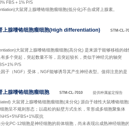
0% FBS＋1% P/S
ifferentiation)大鼠肾上腺嗜铬细胞瘤细胞(低分化)不合成肾上腺素。
上腺嗜铬细胞瘤细胞(High differentiation)
STM-CL-7
 differentiation)大鼠肾上腺嗜铬细胞瘤细胞(高分化) 是来源于能
具有多个突起，突起数量不等，且突起较长，类似于神经元的轴突
BS+1% P/S
因子（NGF）受体，NGF能够诱导其产生神经表型。值得注意的是，
大鼠肾上腺嗜铬细胞瘤细胞
STM-CL-7010
提供种属鉴定报告
fferentiated) 大鼠肾上腺嗜铬细胞瘤细胞(未分化) 源自于雄性大鼠嗜铬细
12细胞呈不规则形态；以疏松的贴壁方式生长，常形成多细胞聚集体
15%HS+5%FBS+1%双抗
分化PC-12细胞是神经细胞的前体细胞，尚未表现出成熟神经细胞