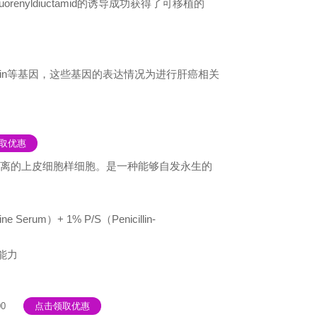
enyldiuctamid的诱导成功获得了可移植的
、prothrombin等基因，这些基因的表达情况为进行肝癌相关
取优惠
肝脏分离的上皮细胞样细胞。是一种能够自发永生的
 Serum）+ 1% P/S（Penicillin-
能力
00
点击领取优惠