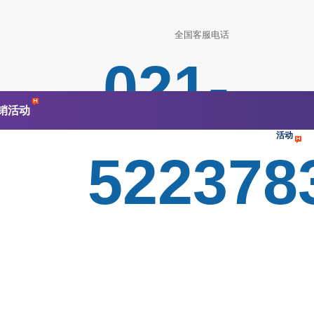
全国客服电话
021-
Home
细
销活动
胞系
原代
细胞
促销
活动
522378