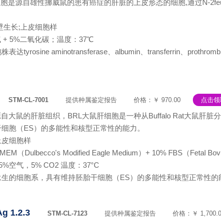
细胞是源自雄性挪威鼠的患有癌症的肝脏的上皮形态的细胞,通过N-2feuor
贴壁生长;上皮细胞样
 + 5%二氧化碳；温度：37℃
tyrosine aminotransferase、albumin、transferrin
。
STM-CL-7001
提供种属鉴定报告
价格：￥ 970.00
点击领
源自大鼠的肝脏组织，BRL大鼠肝细胞是一种从Buffalo Rat大鼠
细胞（ES）的多能性和核型正常性的能力。
上皮细胞样
ulbecco's Modified Eagle Medium）+ 10% FBS（Fetal Bovine
：95%空气，5% CO2 温度：37°C
永生的细胞系，具有维持胚胎干细胞（ES）的多能性和核型正常性的
1.2.3
STM-CL-7123
提供种属鉴定报告
价格：￥ 1,700.