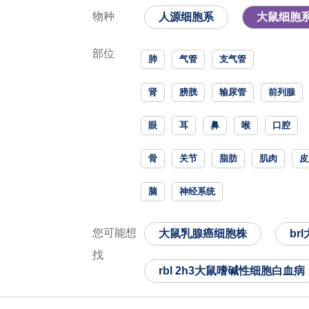
物种
人源细胞系
大鼠细胞
部位
肺
气管
支气管
肾
膀胱
输尿管
前列腺
眼
耳
鼻
喉
口腔
骨
关节
脂肪
肌肉
皮
脑
神经系统
您可能想
大鼠乳腺癌细胞株
br
找
rbl 2h3大鼠嗜碱性细胞白血病