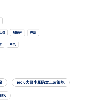
上腺
扁桃体
胸腺
宫
睾丸
瘤
iec 6大鼠小肠隐窝上皮细胞
细胞