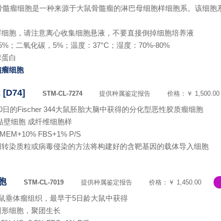
.3大鼠骨髓瘤细胞是一种来源于大鼠骨髓瘤的淋巴母细胞样细胞系。该细胞系是
浮细胞，请注意离心收集细胞悬液，不要直接倒掉细胞培养液
%；二氧化碳，5%；温度：37°C；湿度：70%-80%
球蛋白
髓瘤细胞
D74]
STM-CL-7274
提供种属鉴定报告
价格：￥ 1,500.00
0日的Fischer 344大鼠胚胎大脑中获得的分化型恶性胶质瘤细胞
贴壁细胞 成纤维细胞样
M+10% FBS+1% P/S
用转染质粒或病毒侵染的方法将构建好的含靶基因的载体导入细胞
2
胞
STM-CL-7019
提供种属鉴定报告
价格：￥ 1,450.00
鼠垂体瘤组织，最早于5日龄大鼠中获得
圆形细胞，聚团生长