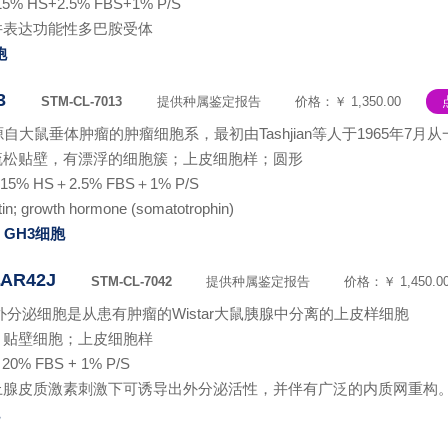
15% HS+2.5% FBS+1% P/S
并表达功能性多巴胺受体
胞
3
STM-CL-7013
提供种属鉴定报告
价格：￥ 1,350.00
自大鼠垂体肿瘤的肿瘤细胞系，最初由Tashjian等人于1965年7月从一只
疏松贴壁，有漂浮的细胞簇；上皮细胞样；圆形
＋15% HS＋2.5% FBS＋1% P/S
 growth hormone (somatotrophin)
3
GH3细胞
R42J
STM-CL-7042
提供种属鉴定报告
价格：￥ 1,450.0
腺外分泌细胞是从患有肿瘤的Wistar大鼠胰腺中分离的上皮样细胞
；贴壁细胞；上皮细胞样
 20% FBS + 1% P/S
肾上腺皮质激素刺激下可诱导出外分泌活性，并伴有广泛的内质网重构
胞