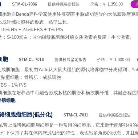
)
STM-CL-7006
提供种属鉴定报告
价格：￥ 1,350.00
瘤细胞源自Benda等科学家使用N-亚硝基甲脲成功诱导的大鼠胶质瘤克
现出成纤维细胞样的形态，贴壁生长。
 15% HS + 2.5% FBS + 1% P/S
达：S-100蛋白；甘油磷酸脱氢酶对糖皮质激素的反应；生长激素。
细胞
STM-CL-7018
提供种属鉴定报告
价格：￥ 1,300.00
成肌细胞，最初由Yaffe从大鼠大腿肌的原代培养物中分离得到，Yaffe和
；贴壁细胞；骨胳肌；成肌细胞
BS＋1% P/S
成肌细胞在培养基中可融合形成多核的肌管和横纹肌纤维，其融合程
骼肌细胞
嗜铬细胞瘤细胞(低分化)
STM-CL-7011
提供种属鉴定报告
化)大鼠肾上腺嗜铬细胞瘤细胞是一种常用的细胞系，它来源于能够移植
条件下保持了其在体内来源组织的特性，表现出多角形的形态，并且