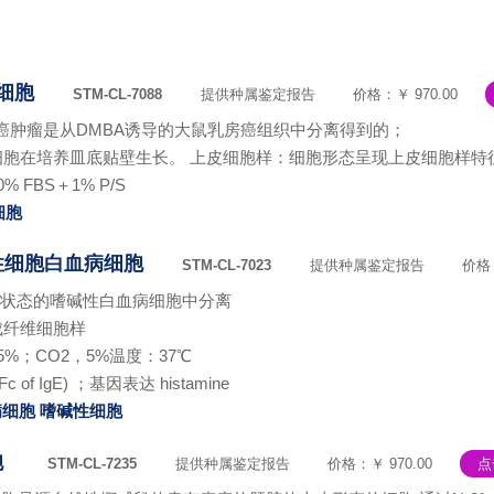
癌细胞
STM-CL-7088
提供种属鉴定报告
价格：￥ 970.00
乳腺癌肿瘤是从DMBA诱导的大鼠乳房癌组织中分离得到的；
细胞在培养皿底贴壁生长。 上皮细胞样：细胞形态呈现上皮细胞样特
0% FBS＋1% P/S
细胞
碱性细胞白血病细胞
STM-CL-7023
提供种属鉴定报告
价格：
有肿瘤状态的嗜碱性白血病细胞中分离
成纤维细胞样
%；CO2，5%温度：37℃
c of IgE) ；基因表达 histamine
病细胞
嗜碱性细胞
胞
STM-CL-7235
提供种属鉴定报告
价格：￥ 970.00
点