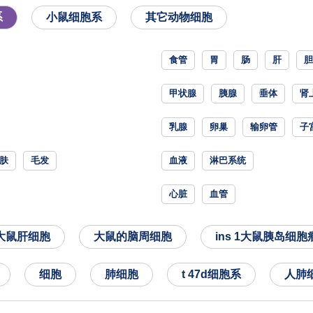
系
小鼠细胞系
其它动物细胞
食管
胃
肠
肝
胆
甲状腺
胰腺
垂体
肾
乳腺
卵巢
输卵管
子
肤
毛发
血液
淋巴系统
心脏
血管
l大鼠肝细胞
大鼠的脑周细胞
ins 1大鼠胰岛细胞
细胞
肺细胞
t 47d细胞系
人肺